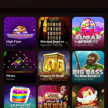
High Flyer
Wanted Dead or a Wild
Sugar Rush
Fugaso
Hacksaw Gaming
Pragmatic Play
Plinko
Legacy Of Dead
Big Bass Bonanza
Spribe
Play'n GO
Pragmatic Play