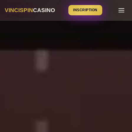
VINCISPIN
CASINO
INSCRIPTION