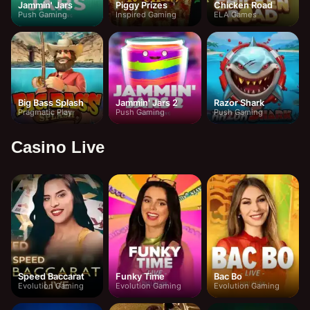
Jammin' Jars
Piggy Prizes
Chicken Road
Push Gaming
Inspired Gaming
ELA Games
Big Bass Splash
Jammin' Jars 2
Razor Shark
Pragmatic Play
Push Gaming
Push Gaming
Casino Live
Speed Baccarat
Funky Time
Bac Bo
Evolution Gaming
Evolution Gaming
Evolution Gaming