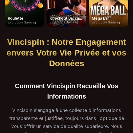
Roulette
Knockout Baccarat
Mega Ball
Evolution Gaming
Evolution Gaming
Evolution Gaming
Vincispin : Notre Engagement
envers Votre Vie Privée et vos
Données
Comment Vincispin Recueille Vos
Informations
Vincispin s'engage à une collecte d'informations
transparente et justifiée, toujours dans l'optique de
vous offrir un service de qualité supérieure. Nous