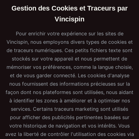
Gestion des Cookies et Traceurs par
Vincispin
Pour enrichir votre expérience sur les sites de
Vincispin, nous employons divers types de cookies et
de traceurs numériques. Ces petits fichiers texte sont
stockés sur votre appareil et nous permettent de
mémoriser vos préférences, comme la langue choisie,
et de vous garder connecté. Les cookies d'analyse
nous fournissent des informations précieuses sur la
façon dont nos plateformes sont utilisées, nous aidant
à identifier les zones à améliorer et à optimiser nos
services. Certains traceurs marketing sont utilisés
pour afficher des publicités pertinentes basées sur
votre historique de navigation et vos intérêts. Vous
avez la liberté de contrôler l'utilisation des cookies via