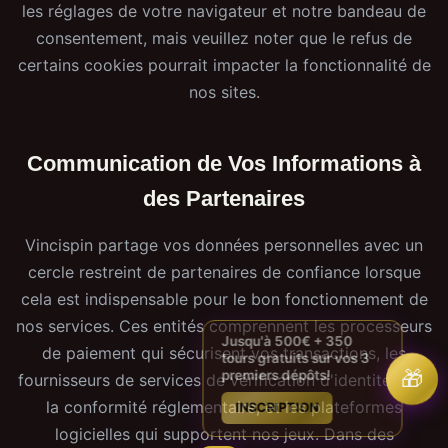
les réglages de votre navigateur et notre bandeau de
consentement, mais veuillez noter que le refus de
certains cookies pourrait impacter la fonctionnalité de
nos sites.
Communication de Vos Informations à
des Partenaires
Vincispin partage vos données personnelles avec un
cercle restreint de partenaires de confiance lorsque
cela est indispensable pour le bon fonctionnement de
nos services. Ces entités comprennent les processeurs
Jusqu'à 500€ + 350
de paiement qui sécurisent vos transactions, les
tours gratuits sur vos 3
🎁
premiers dépôts!
fournisseurs de services de vérification d'identité pour
la conformité réglementaire, et les plateformes
INSCRIPTION
logicielles qui supportent nos jeux. Dans des