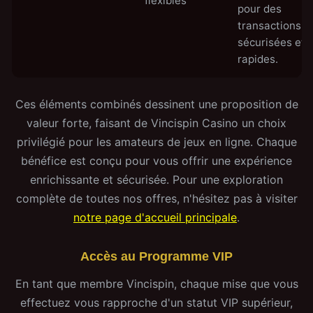
flexibles
pour des
transactions
sécurisées et
rapides.
Ces éléments combinés dessinent une proposition de
valeur forte, faisant de Vincispin Casino un choix
privilégié pour les amateurs de jeux en ligne. Chaque
bénéfice est conçu pour vous offrir une expérience
enrichissante et sécurisée. Pour une exploration
complète de toutes nos offres, n'hésitez pas à visiter
notre page d'accueil principale
.
Accès au Programme VIP
En tant que membre Vincispin, chaque mise que vous
effectuez vous rapproche d'un statut VIP supérieur,