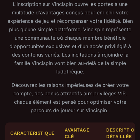
L'inscription sur Vincispin ouvre les portes à une
multitude d'avantages conçus pour enrichir votre
expérience de jeu et récompenser votre fidélité. Bien
plus qu'une simple plateforme, Vincispin représente
une communauté où chaque membre bénéficie
d'opportunités exclusives et d'un accès privilégié à
des contenus variés. Les incitations à rejoindre la
famille Vincispin vont bien au-delà de la simple
ludothèque.
Découvrez les raisons impérieuses de créer votre
compte, des bonus attractifs aux privilèges VIP,
chaque élément est pensé pour optimiser votre
parcours de joueur sur Vincispin :
AVANTAGE
DESCRIPTION
CARACTÉRISTIQUE
CLÉ
DÉTAILLÉE