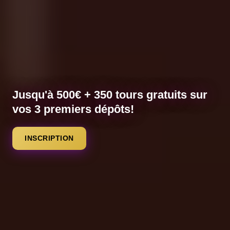
Jusqu'à 500€ + 350 tours gratuits sur
vos 3 premiers dépôts!
INSCRIPTION