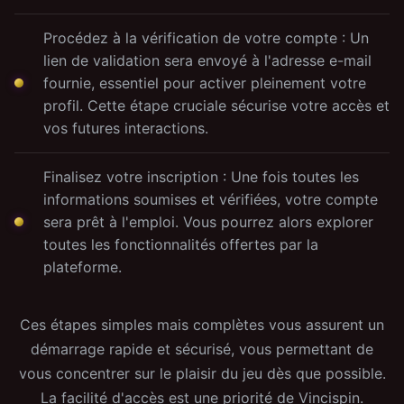
Procédez à la vérification de votre compte : Un
lien de validation sera envoyé à l'adresse e-mail
fournie, essentiel pour activer pleinement votre
profil. Cette étape cruciale sécurise votre accès et
vos futures interactions.
Finalisez votre inscription : Une fois toutes les
informations soumises et vérifiées, votre compte
sera prêt à l'emploi. Vous pourrez alors explorer
toutes les fonctionnalités offertes par la
plateforme.
Ces étapes simples mais complètes vous assurent un
démarrage rapide et sécurisé, vous permettant de
vous concentrer sur le plaisir du jeu dès que possible.
La facilité d'accès est une priorité de Vincispin.