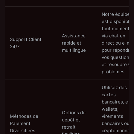
Notre équipe
est disponible 
tout moment
Assistance
via chat en
Support Client
rapide et
direct ou e-mai
24/7
multilingue
pour répondre
vos questions
et résoudre vo
problèmes.
Utilisez des
cartes
bancaires, e-
wallets,
Options de
Méthodes de
virements
dépôt et
Paiement
bancaires ou
retrait
Diversifiées
cryptomonnaie