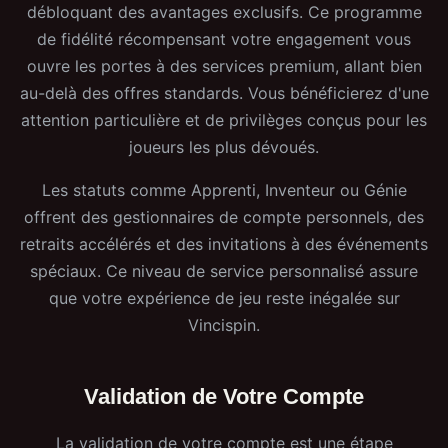
débloquant des avantages exclusifs. Ce programme
de fidélité récompensant votre engagement vous
ouvre les portes à des services premium, allant bien
au-delà des offres standards. Vous bénéficierez d'une
attention particulière et de privilèges conçus pour les
joueurs les plus dévoués.
Les statuts comme Apprenti, Inventeur ou Génie
offrent des gestionnaires de compte personnels, des
retraits accélérés et des invitations à des événements
spéciaux. Ce niveau de service personnalisé assure
que votre expérience de jeu reste inégalée sur
Vincispin.
Validation de Votre Compte
La validation de votre compte est une étape