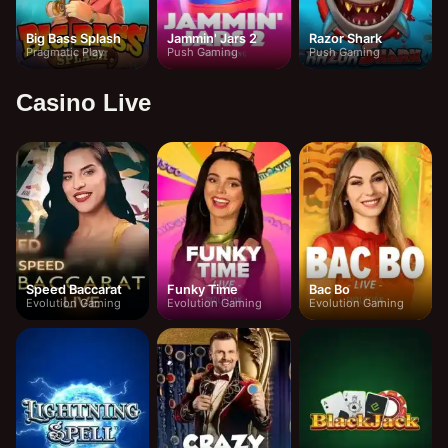
Big Bass Splash
Jammin' Jars 2
Razor Shark
Pragmatic Play
Push Gaming
Push Gaming
Casino Live
Speed Baccarat
Funky Time
Bac Bo
Evolution Gaming
Evolution Gaming
Evolution Gaming